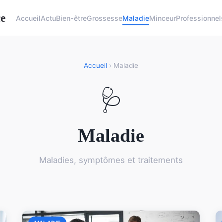
ce
Accueil
Actu
Bien-être
Grossesse
Maladie
Minceur
Professionnel
Accueil
› Maladie
🩺
Maladie
Maladies, symptômes et traitements