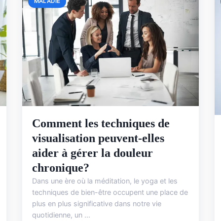
MALADIE
Comment les techniques de
visualisation peuvent-elles
aider à gérer la douleur
chronique?
Dans une ère où la méditation, le yoga et les
techniques de bien-être occupent une place de
plus en plus significative dans notre vie
quotidienne, un ...