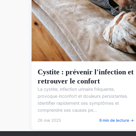
Cystite : prévenir l'infection et
retrouver le confort
La cystite, infection urinaire fréquente,
provoque inconfort et douleurs persistantes.
Identifier rapidement ses symptômes et
comprendre ses causes pe...
26 mai 2025
9 min de lecture →