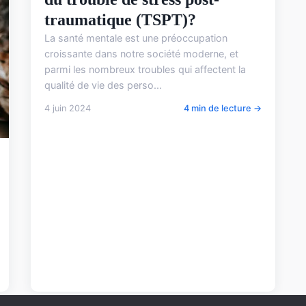
traumatique (TSPT)?
La santé mentale est une préoccupation
croissante dans notre société moderne, et
parmi les nombreux troubles qui affectent la
qualité de vie des perso...
4 juin 2024
4 min de lecture →