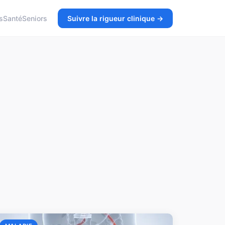
s
Santé
Seniors
Suivre la rigueur clinique →