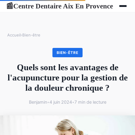
Centre Dentaire Aix En Provence
📰
Accueil
›
Bien-être
BIEN-ÊTRE
Quels sont les avantages de
l'acupuncture pour la gestion de
la douleur chronique ?
Benjamin
•
4 juin 2024
•
7 min de lecture