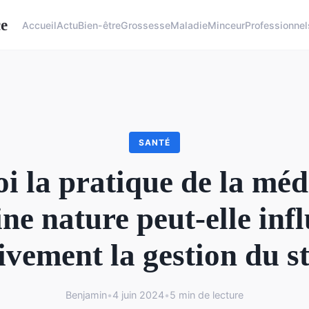
ce
Accueil
Actu
Bien-être
Grossesse
Maladie
Minceur
Professionnel
SANTÉ
i la pratique de la méd
ine nature peut-elle inf
ivement la gestion du s
Benjamin
•
4 juin 2024
•
5 min de lecture