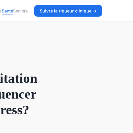
s
Santé
Seniors
Suivre la rigueur clinique →
itation
luencer
tress?