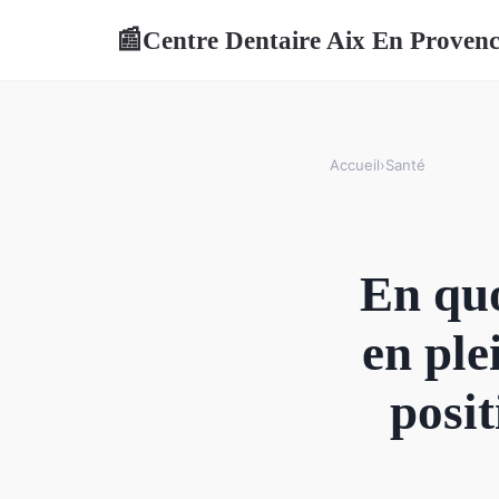
Centre Dentaire Aix En Proven
📰
Accueil
›
Santé
En quo
en ple
posit