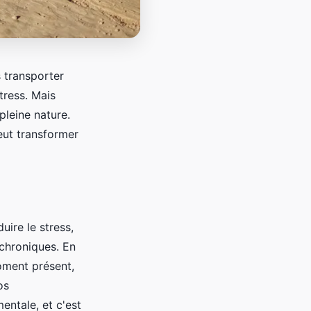
s transporter
tress. Mais
pleine nature.
eut transformer
uire le stress,
 chroniques. En
moment présent,
os
entale, et c'est