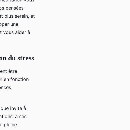
vos pensées
t plus serein, et
opper une
t vous aider à
on du stress
ent être
r en fonction
ences
que invite à
ations, à ses
e pleine