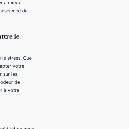
er à mieux
onscience de
ttre le
 le stress. Que
apter votre
 sur les
'odeur de
r à votre
 méditation vous